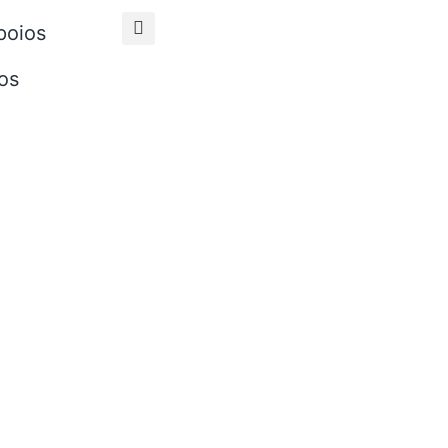
poios
os